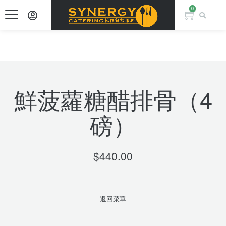
0
鮮菠蘿糖醋排骨（4
磅）
$
440.00
返回菜單